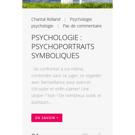
Chantal Rolland
|
Psychologie
,
psychologie
|
Pas de commentaire
PSYCHOLOGIE :
PSYCHOPORTRAITS
SYMBOLIQUES
Se confronter à soi-même,
s’entendre sans se juger, se regarder
avec bienveillance pour avancer,
s’écouter et enfin s’aimer! Une
utopie ? Non ! De nombreux outils et
quelques...
EN SAVOIR +