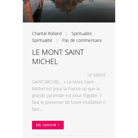
Chantal Rolland
|
Spiritualité
,
Spiritualité
|
Pas de commentaire
LE MONT SAINT
MICHEL
LE MONT
SAINT MICHEL « Le Mont-Saint-
Michel est pour la France ce que la
grande pyramide est pour l’Egypte. Il
faut le préserver de toute mutilation Il
faut...
EN SAVOIR +