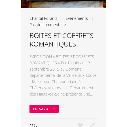
Chantal Rolland
|
Événements
|
Pas de commentaire
BOITES ET COFFRETS
ROMANTIQUES
EXPOSITION « BOÎTES ET COFFRETS
ROMANTIQUES » Du 16 juin au 13
septembre 2015 au Domaine
départemental de la Vallée-aux-Loups
- Maison de Chateaubriand à
Châtenay-Malabry Le Département
des Hauts-de-Seine présente une...
EN SAVOIR +
06