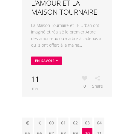
L’AMOUR ET LA
MAISON TOURNAIRE
La Maison Tournaire et TF Urban ont
imaginé et réalisé le premier Arbre
des amoureux ou « arbre à cadenas »
qu’ils ont offert à la mairie...
EN SAVOIR +
11
0
Share
mai
58
59
60
61
62
63
64
65
66
67
68
69
70
71