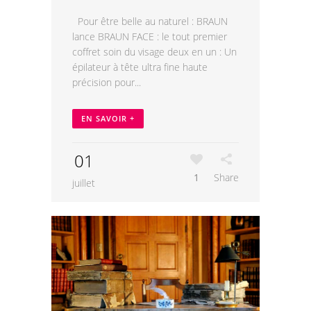
Pour être belle au naturel : BRAUN
lance BRAUN FACE : le tout premier
coffret soin du visage deux en un : Un
épilateur à tête ultra fine haute
précision pour...
EN SAVOIR +
01
1
Share
juillet