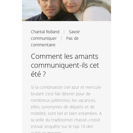
Chantal Rolland
|
Savoir
communiquer
|
Pas de
commentaire
Comment les amants
communiquent-ils cet
été ?
Si la combinaison ciel azur et mercure
brulant s’est fait désirer pour de
nombreux juilletistes, les vacances,
elles, synonymes de départs et de
mobilité, sont bel et bien entamées. A
la veille du traditionnel chassé–croisé
estival, enquête sur le top 10 des
outils et moyens...