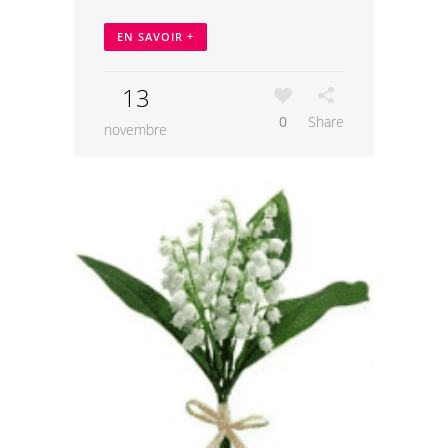
EN SAVOIR +
13
0
Share
novembre