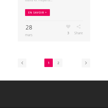
EN SAVOIR +
28
3
Share
mars
1
2