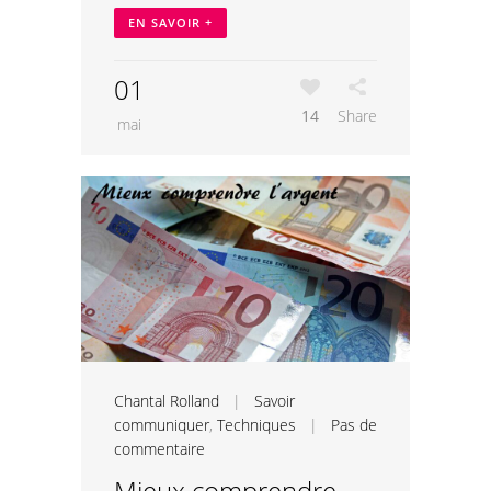
EN SAVOIR +
01
14
Share
mai
Chantal Rolland
|
Savoir
communiquer
,
Techniques
|
Pas de
commentaire
Mieux comprendre