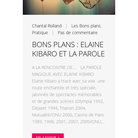
Chantal Rolland
|
Les Bons plans
,
Pratique
|
Pas de commentaire
BONS PLANS : ELAINE
KIBARO ET LA PAROLE
A LA RENCONTRE DE…. LA PAROLE
MAGIQUE AVEC ELAINE KIBARO
Elaine Kibaro a tracé avec sa voix une
route enchantée et très spéciale,
jalonnée de spectacles mémorables
et de grandes scènes (Olympia 1992,
Déjazet 1994, Trianon 2004,
Mutualité/ONU 2006, Casino de Paris
1989, 1998, 2001, 2007, 2009/ONU,...
EN SAVOIR +