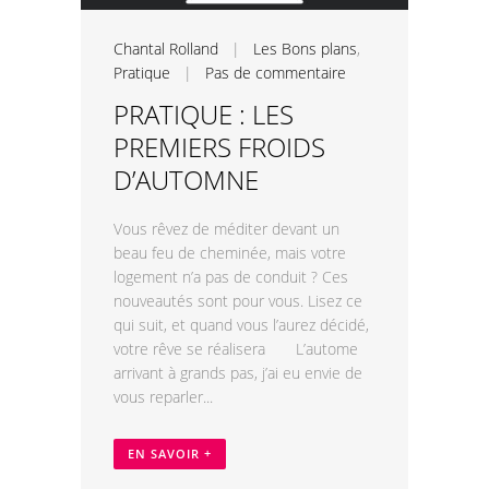
Chantal Rolland
|
Les Bons plans
,
Pratique
|
Pas de commentaire
PRATIQUE : LES
PREMIERS FROIDS
D’AUTOMNE
Vous rêvez de méditer devant un
beau feu de cheminée, mais votre
logement n’a pas de conduit ? Ces
nouveautés sont pour vous. Lisez ce
qui suit, et quand vous l’aurez décidé,
votre rêve se réalisera L’autome
arrivant à grands pas, j’ai eu envie de
vous reparler...
EN SAVOIR +