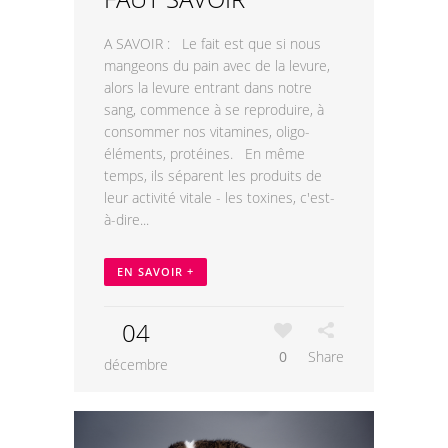
A SAVOIR : Le fait est que si nous
mangeons du pain avec de la levure,
alors la levure entrant dans notre
sang, commence à se reproduire, à
consommer nos vitamines, oligo-
éléments, protéines. En même
temps, ils séparent les produits de
leur activité vitale - les toxines, c'est-
à-dire...
EN SAVOIR +
04
0
Share
décembre