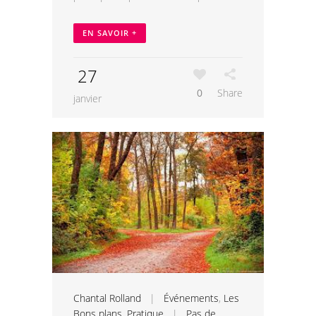
EN SAVOIR +
27
0
Share
janvier
Chantal Rolland
|
Événements
,
Les
Bons plans
,
Pratique
|
Pas de