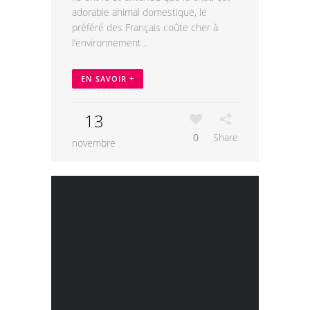
adorable animal domestique, le
préféré des Français coûte cher à
l’environnement...
EN SAVOIR +
13
0
Share
novembre