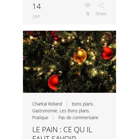
14
0
Share
juin
Chantal Rolland
|
bons plans
,
Gastronomie
,
Les Bons plans
,
Pratique
|
Pas de commentaire
LE PAIN : CE QU IL
FAUT SAVOIR