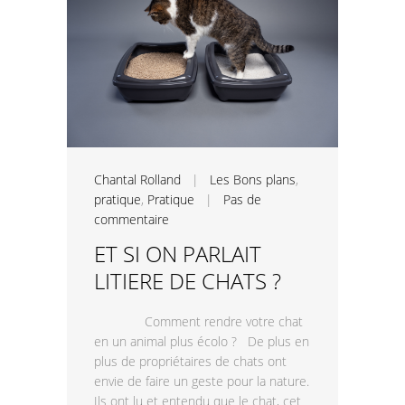
Chantal Rolland
|
Les Bons plans
,
pratique
,
Pratique
|
Pas de
commentaire
ET SI ON PARLAIT
LITIERE DE CHATS ?
Comment rendre votre chat
en un animal plus écolo ? De plus en
plus de propriétaires de chats ont
envie de faire un geste pour la nature.
Ils ont lu et entendu que le chat, cet