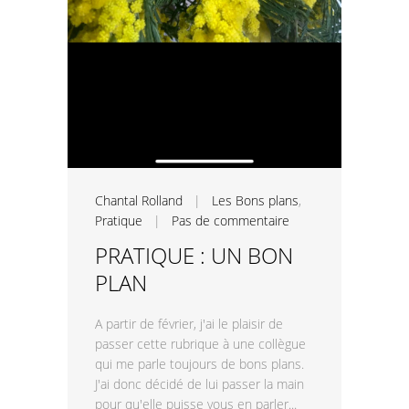
Chantal Rolland
|
Les Bons plans
,
Pratique
|
Pas de commentaire
PRATIQUE : UN BON
PLAN
A partir de février, j'ai le plaisir de
passer cette rubrique à une collègue
qui me parle toujours de bons plans.
J'ai donc décidé de lui passer la main
pour qu'elle puisse vous en parler...