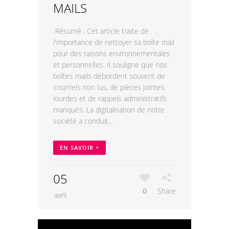
MAILS
Résumé : Cet article traite de
l'importance de nettoyer sa boîte mail
pour des raisons environnementales
et personnelles. Il souligne que nos
boîtes mails débordent souvent de
courriels non lus, de pièces jointes
lourdes et de rappels administratifs
manqués. La digitalisation de notre
société a conduit...
EN SAVOIR +
05
0
Share
avril