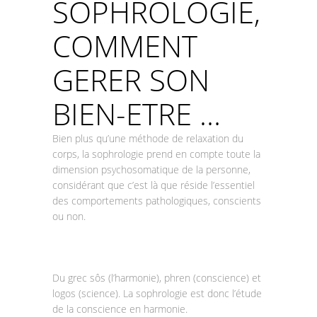
SOPHROLOGIE,
COMMENT
GERER SON
BIEN-ETRE …
Bien plus qu’une méthode de relaxation du
corps, la sophrologie prend en compte toute la
dimension psychosomatique de la personne,
considérant que c’est là que réside l’essentiel
des comportements pathologiques, conscients
ou non.
Du grec sôs (l’harmonie), phren (conscience) et
logos (science). La sophrologie est donc l’étude
de la conscience en harmonie.