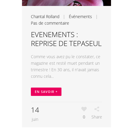
Chantal Rolland
|
Événements
|
Pas de commentaire
EVENEMENTS :
REPRISE DE TEPASEUL
Comme vous avez pu le constater, ce
magazine est resté muet pendant un
trimestre ! En 30 ans, il n'avait jamais
connu cela...
EN SAVOIR +
14
0
Share
juin