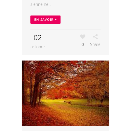
sienne ne...
EN SAVOIR +
02
0
Share
octobre