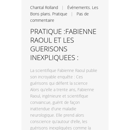
Chantal Rolland
|
Événements
,
Les
Bons plans
,
Pratique
|
Pas de
commentaire
PRATIQUE :FABIENNE
RAOUL ET LES
GUERISONS
INEXPLIQUEES :
La scientifique Fabienne Raoul publie
son incroyable enquête : Ces
guérisons qui défient la science
Alors qu'elle a trente ans, Fabienne
Raoul, ingénieure et scientifique
convaincue, guérit de façon
inattendue d'une maladie
neurologique. Elle prend alors
conscience qu'autour d'elle, les
guérisons inexpliquées comme la