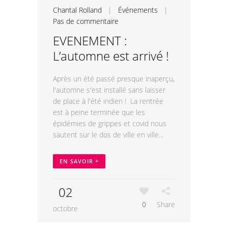
Chantal Rolland
|
Événements
|
Pas de commentaire
EVENEMENT :
L’automne est arrivé !
Après un été passé presque inaperçu,
l'automne s'est installé sans laisser
de place à l'été indien ! La rentrée
est à peine terminée que les
épidémies de grippes et covid nous
sautent sur le dos de ville en ville...
EN SAVOIR +
02
0
Share
octobre