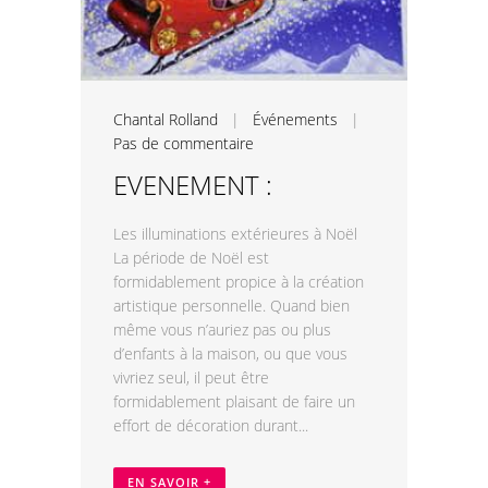
Chantal Rolland
|
Événements
|
Pas de commentaire
EVENEMENT :
Les illuminations extérieures à Noël
La période de Noël est
formidablement propice à la création
artistique personnelle. Quand bien
même vous n’auriez pas ou plus
d’enfants à la maison, ou que vous
vivriez seul, il peut être
formidablement plaisant de faire un
effort de décoration durant...
EN SAVOIR +