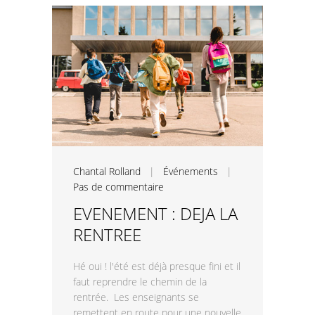
Chantal Rolland
|
Événements
|
Pas de commentaire
EVENEMENT : DEJA LA
RENTREE
Hé oui ! l'été est déjà presque fini et il
faut reprendre le chemin de la
rentrée. Les enseignants se
remettent en route pour une nouvelle