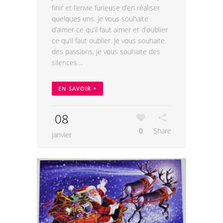
finir et l’envie furieuse d’en réaliser
quelques uns. Je vous souhaite
d’aimer ce qu’il faut aimer et d’oublier
ce qu’il faut oublier. Je vous souhaite
des passions, je vous souhaite des
silences....
EN SAVOIR +
08
0
Share
janvier