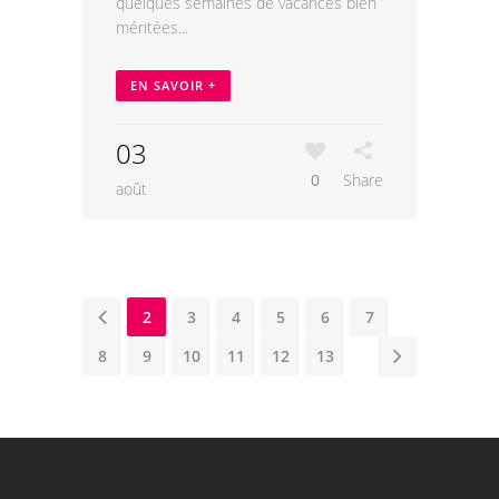
quelques semaines de vacances bien
méritées...
EN SAVOIR +
03
0
Share
août
1
2
3
4
5
6
7
8
9
10
11
12
13