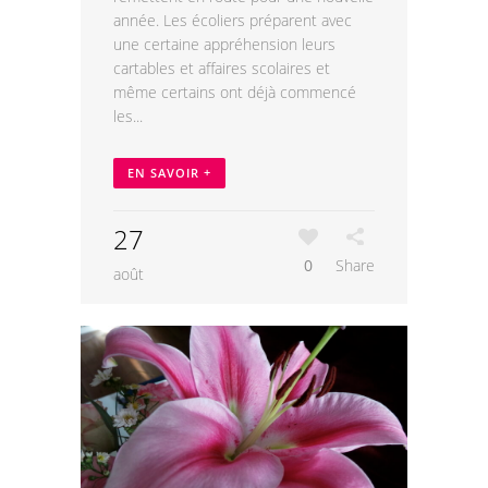
année. Les écoliers préparent avec
une certaine appréhension leurs
cartables et affaires scolaires et
même certains ont déjà commencé
les...
EN SAVOIR +
27
0
Share
août