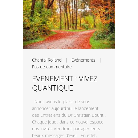
Chantal Rolland
|
Événements
|
Pas de commentaire
EVENEMENT : VIVEZ
QUANTIQUE
Nous avons le plaisir de vous
annoncer aujourd’hui le lancement
des Entretiens du Dr Christian Bourit .
Chaque jeudi, dans ce nouvel espace
nos invités viendront partager leurs
beaux messages d’éveil. En effet,