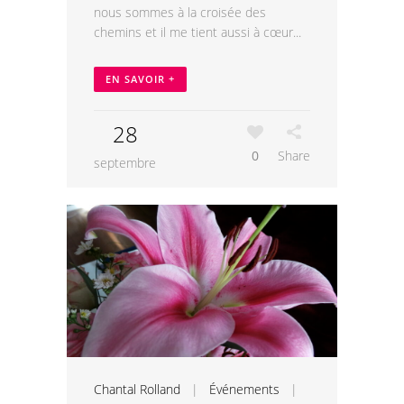
nous sommes à la croisée des
chemins et il me tient aussi à cœur...
EN SAVOIR +
28
0
Share
septembre
Chantal Rolland
|
Événements
|