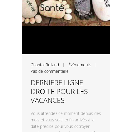
Chantal Rolland
|
Événements
|
Pas de commentaire
DERNIERE LIGNE
DROITE POUR LES
VACANCES
Vous attendez ce moment depuis des
mois et vous voici enfin arrivés à la
date précise pour vous octroyer