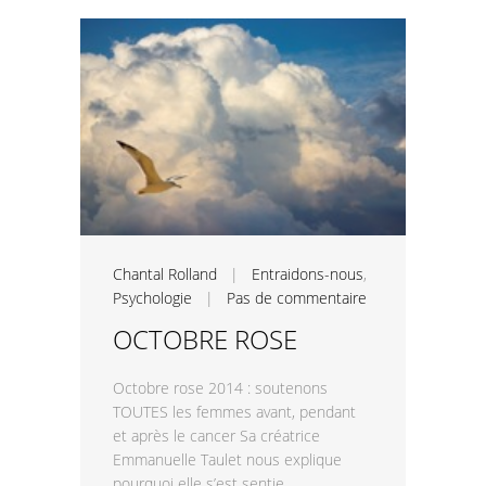
Chantal Rolland
|
Entraidons-nous
,
Psychologie
|
Pas de commentaire
OCTOBRE ROSE
Octobre rose 2014 : soutenons
TOUTES les femmes avant, pendant
et après le cancer Sa créatrice
Emmanuelle Taulet nous explique
pourquoi elle s’est sentie