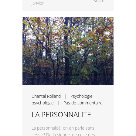
1
Share
janvier
Chantal Rolland
|
Psychologie
,
psychologie
|
Pas de commentaire
LA PERSONNALITE
La personnalité, on en parle sans
cesse ! De la sienne, de celle des