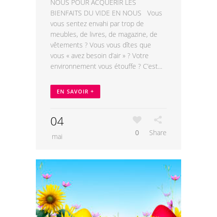
NOUS POUR ACQUERIR LES
BIENFAITS DU VIDE EN NOUS Vous
vous sentez envahi par trop de
meubles, de livres, de magazine, de
vêtements ? Vous vous dîtes que
vous « avez besoin d’air » ? Votre
environnement vous étouffe ? C’est...
EN SAVOIR +
04
0
Share
mai