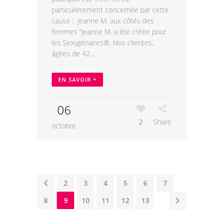
particulièrement concernée par cette
cause : Jeanne M. aux côtés des
femmes "Jeanne M. a été créée pour
les Sexygénaires®. Nos clientes,
âgées de 42...
EN SAVOIR +
06
2
Share
octobre
1
2
3
4
5
6
7
8
9
10
11
12
13