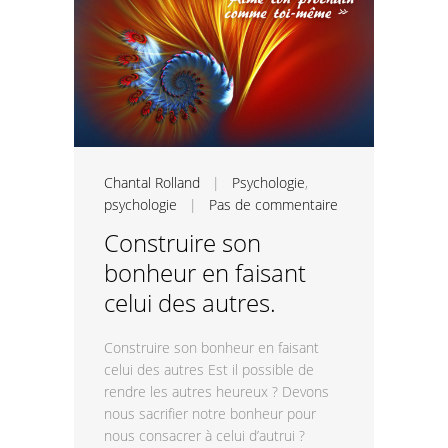
Chantal Rolland
|
Psychologie
,
psychologie
|
Pas de commentaire
Construire son
bonheur en faisant
celui des autres.
Construire son bonheur en faisant
celui des autres Est il possible de
rendre les autres heureux ? Devons
nous sacrifier notre bonheur pour
nous consacrer à celui d’autrui ?