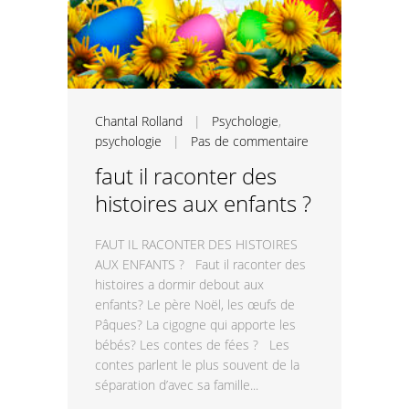
Chantal Rolland
|
Psychologie
,
psychologie
|
Pas de commentaire
faut il raconter des
histoires aux enfants ?
FAUT IL RACONTER DES HISTOIRES
AUX ENFANTS ? Faut il raconter des
histoires a dormir debout aux
enfants? Le père Noël, les œufs de
Pâques? La cigogne qui apporte les
bébés? Les contes de fées ? Les
contes parlent le plus souvent de la
séparation d’avec sa famille...