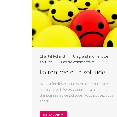
Chantal Rolland
|
Un grand moment de
solitude
|
Pas de commentaire
La rentrée et la solitude
Avec la fin des vacances et le retour à la vie
active, la rentrée est, pour certains, source
d’angoisses et de solitude. Vous pouvez vous
sentir...
EN SAVOIR +