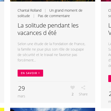
Chantal Rolland
|
Un grand moment de
C
solitude
|
Pas de commentaire
s
La solitude pendant les
L
vacances d été
V
Selon une étude de la Fondation de France,
L
la famille ne joue plus son rôle de soupape
S
de sécurité et le travail ne favorise pas
A
forcément...
d
d
EN SAVOIR +
29
2
Share
mars
m