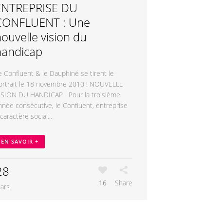
ENTREPRISE DU
CONFLUENT : Une
ouvelle vision du
handicap
e Confluent & le Dauphiné se tirent le
ortrait le 18 novembre 2010 ! NOUVELLE
ISION DU HANDICAP Pour la troisième
nnée consécutive, le Confluent, entreprise
 caractère social...
EN SAVOIR +
28
16
Share
ars