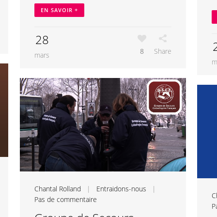
EN SAVOIR +
28
8
Share
mars
m
Chantal Rolland
|
Entraidons-nous
|
C
Pas de commentaire
P