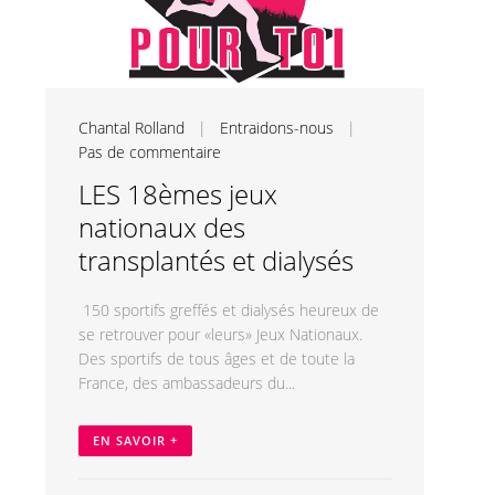
Chantal Rolland
|
Entraidons-nous
|
Pas de commentaire
LES 18èmes jeux
nationaux des
transplantés et dialysés
150 sportifs greffés et dialysés heureux de
se retrouver pour «leurs» Jeux Nationaux.
Des sportifs de tous âges et de toute la
France, des ambassadeurs du...
EN SAVOIR +