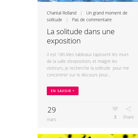
Chantal Rolland
|
Un grand moment de
solitude
|
Pas de commentaire
La solitude dans une
exposition
Il est 18h.Mes tableaux tapissent les murs
de la salle d’exposition, et malgré les
visiteurs, je recherche la solitude pour me
concentrer sur le discours pour...
EN SAVOIR +
29
3
Share
mars