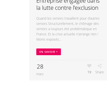
Entreprise engagée dans
la lutte contre l’exclusion
Quand les seniors travaillent pour d’autres
seniors Structurellement, le chômage des
seniors a toujours été problématique en
France. Et la crise actuelle n’arrange rien !
Moins exposés...
EN SAVOIR +
28
19
Share
mars