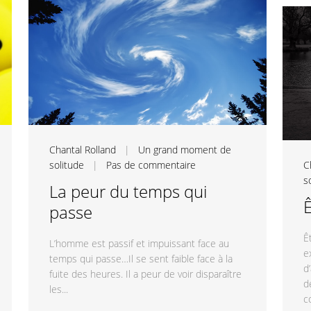
Chantal Rolland
|
Un grand moment de
solitude
|
Pas de commentaire
C
s
La peur du temps qui
Ê
passe
Ê
L’homme est passif et impuissant face au
e
temps qui passe…Il se sent faible face à la
d
fuite des heures. Il a peur de voir disparaître
d
les...
c