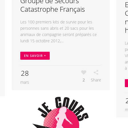
Groupe de Secours
Catastrophe Français
n
Les 100 premiers kits de survie pour les
personnes sans abris et 20 sacs pour les
animaux de compagnie seront préparés ce
lundi 15 octobre 2012,...
L
p
V
EN SAVOIR +
a
à
28
2
Share
mars
m