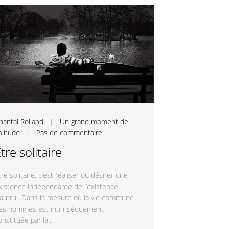
hantal Rolland
|
Un grand moment de
olitude
|
Pas de commentaire
tre solitaire
tre solitaire, c’est réaliser ou désirer une
xistence indépendante de l’existence
’autrui. Dans la mesure où la vie commune
es hommes est intrinsèquement
onstituée par la...