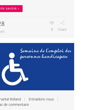
EN SAVOIR +
28
3
Share
ars
hantal Rolland
|
Entraidons-nous
|
as de commentaire