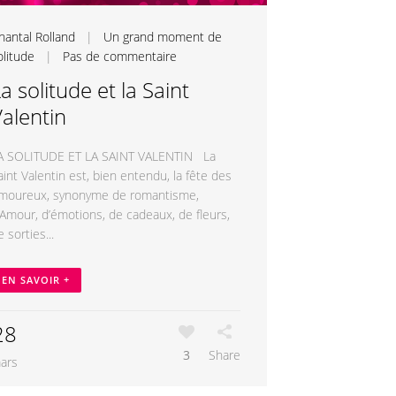
hantal Rolland
|
Un grand moment de
olitude
|
Pas de commentaire
a solitude et la Saint
alentin
A SOLITUDE ET LA SAINT VALENTIN La
aint Valentin est, bien entendu, la fête des
moureux, synonyme de romantisme,
’Amour, d’émotions, de cadeaux, de fleurs,
e sorties...
EN SAVOIR +
28
3
Share
ars