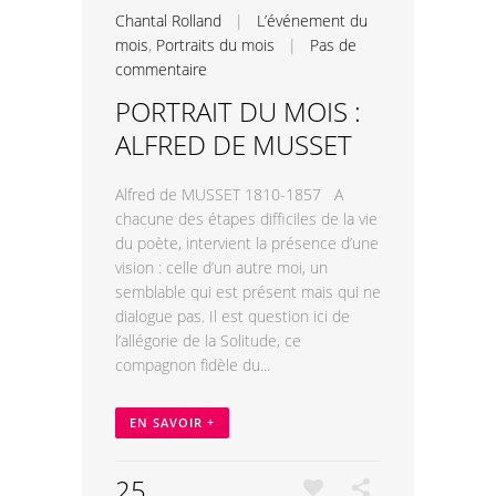
Chantal Rolland
|
L’événement du
mois
,
Portraits du mois
|
Pas de
commentaire
PORTRAIT DU MOIS :
ALFRED DE MUSSET
Alfred de MUSSET 1810-1857 A
chacune des étapes difficiles de la vie
du poète, intervient la présence d’une
vision : celle d’un autre moi, un
semblable qui est présent mais qui ne
dialogue pas. Il est question ici de
l’allégorie de la Solitude, ce
compagnon fidèle du...
EN SAVOIR +
25