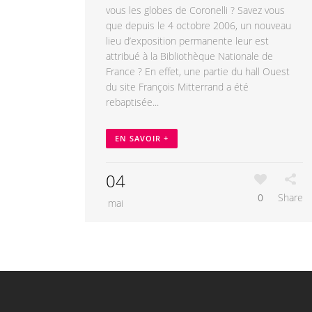
vous les globes de Coronelli ? Savez vous
que depuis le 4 octobre 2006, un nouveau
lieu d’exposition permanente leur est
attribué à la Bibliothèque Nationale de
France ? En effet, une partie du hall Ouest
du site François Mitterrand a été
rebaptisée...
EN SAVOIR +
04
0
Share
mai