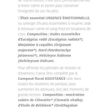
de nos émotions. Il est donc primordial d’arriver
à rester calme et serein pour conserver
l’intégralité de ses facultés.
L
’Élixir essentiel URGENCE ÉMOTIONNELLE,
ou synergie d’huiles essentielles à respirer, aide
à retrouver calme et sang-froid en situations de
crise.
Composition :
Huiles essentielles
d’Eucalyptus radié (Eucalyptus radiata*),
Marjolaine à coquilles (Origanum
majorana*), Nard (Nardostachys
jatamensi*), Hélichryse italienne
(Helichrysum italicum
).
Pour affronter les périodes de révision et
d’examens, il peut être complété par le
Composé floral ASSISTANCE
utile dans
toutes les situations de panique, pour
surmonter les épreuves, lors des moments de
grande tension.
Composition : macération
solaire de Clématite* (Clematis vitalba),
d’Etoile de Béthléem* (Ornithogalum