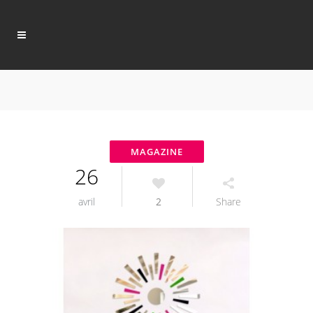
26
avril
2
Share