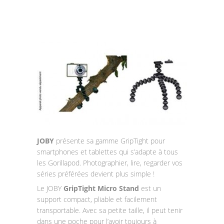
JOBY
présente sa gamme GripTight pour
smartphones et tablettes qui s’adapte à tous
les Gorillapod. Photographier, lire, regarder vos
séries préférées devient plus simple !
Le JOBY
GripTight Micro Stand
est un
support compact, pliable et facilement
transportable. Avec sa petite taille, il peut tenir
dans une poche pour l’avoir toujours à