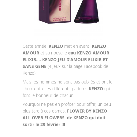
Cette année,
KENZO
met en avant
KENZO
AMOUR
et sa nouvelle
eau KENZO AMOUR
ELIXIR…. KENZO JEU D’AMOUR ELIXIR ET
SANS GENE
(4 jeux sur la page Facebook de
Kenzo)
Mais les hommes ne sont pas oubliés et ont le
choix entre les différents parfums
KENZO
qui
font le bonheur de chacun !
Pourquoi ne pas en profiter pour offrir, un peu
plus tard à ces dames,
FLOWER BY KENZO
ALL OVER FLOWERS
de KENZO qui doit
sortir le 29 février !!!