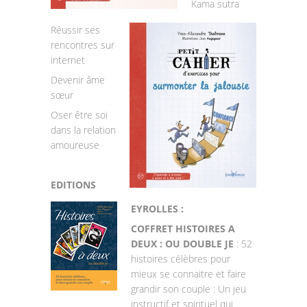
Kama sutra
Réussir ses
rencontres sur
internet
Devenir âme
sœur
Oser être soi
dans la relation
amoureuse
EDITIONS
EYROLLES :
COFFRET HISTOIRES A
DEUX : OU DOUBLE JE
: 52
histoires célèbres pour
mieux se connaitre et faire
grandir son couple : Un jeu
instructif et spirituel qui