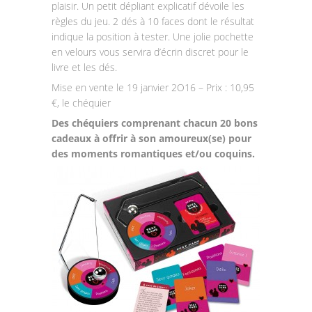
plaisir. Un petit dépliant explicatif dévoile les
règles du jeu. 2 dés à 10 faces dont le résultat
indique la position à tester. Une jolie pochette
en velours vous servira d’écrin discret pour le
livre et les dés.
Mise en vente le 19 janvier 2O16 – Prix : 10,95
€, le chéquier
Des chéquiers comprenant chacun 20 bons
cadeaux à offrir à son amoureux(se) pour
des moments romantiques et/ou coquins.