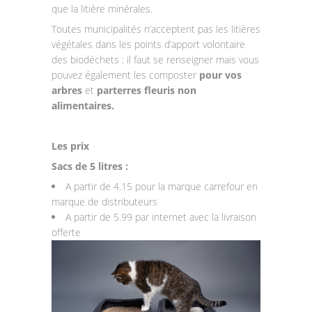
que la litière minérales.
Toutes municipalités n’acceptent pas les litières
végétales dans les points d’apport volontaire
des biodéchets : il faut se renseigner mais vous
pouvez également les composter
pour vos
arbres
et
parterres fleuris non
alimentaires.
Les prix
Sacs de 5 litres :
A partir de 4.15 pour la marque carrefour en
marque de distributeurs
A partir de 5.99 par internet avec la livraison
offerte