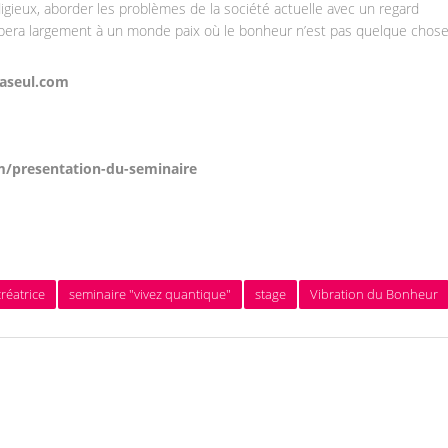
gieux, aborder les problèmes de la société actuelle avec un regard
pera largement à un monde paix où le bonheur n’est pas quelque chos
paseul.com
/presentation-du-seminaire
réatrice
seminaire "vivez quantique"
stage
Vibration du Bonheur