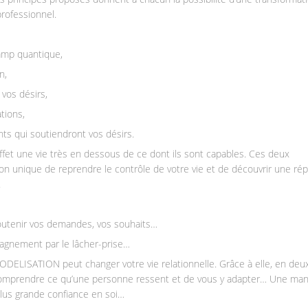
rofessionnel.
hamp quantique,
n,
vos désirs,
tions,
ts qui soutiendront vos désirs.
ffet une vie très en dessous de ce dont ils sont capables. Ces deux
on unique de reprendre le contrôle de votre vie et de découvrir une ré
.
utenir vos demandes, vos souhaits…
agnement par le lâcher-prise…
ELISATION peut changer votre vie relationnelle. Grâce à elle, en deu
 comprendre ce qu’une personne ressent et de vous y adapter… Une man
lus grande confiance en soi…