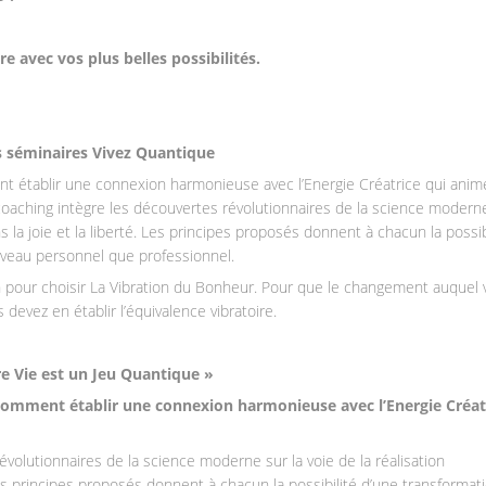
e avec vos plus belles possibilités.
s séminaires Vivez Quantique
 établir une connexion harmonieuse avec l’Energie Créatrice qui anim
 coaching intègre les découvertes révolutionnaires de la science modern
ns la joie et la liberté. Les principes proposés donnent à chacun la possib
niveau personnel que professionnel.
n pour choisir La Vibration du Bonheur. Pour que le changement auquel 
 devez en établir l’équivalence vibratoire.
re Vie est un Jeu Quantique »
comment établir une connexion harmonieuse avec l’Energie Créat
volutionnaires de la science moderne sur la voie de la réalisation
 Les principes proposés donnent à chacun la possibilité d’une transformat