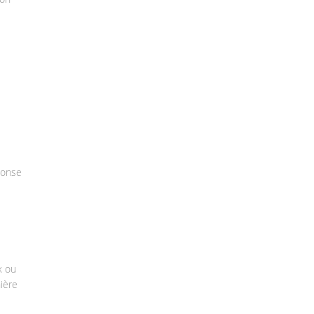
ponse
x ou
ière