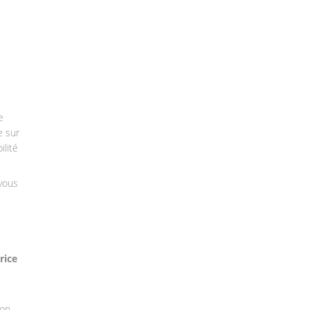
e
e sur
ilité
vous
rice
ion