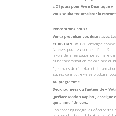
« 21 jours pour Vivre Quantique »
Vous souhaitez accélérer la rencontr
Rencontrons nous !
Venez propulser vos désirs avec Le
CHRISTIAN BOURIT
enseigne comment
l’Univers pour réaliser nos désirs. Son
la voie de la réalisation personnelle da
d’une transformation radicale tant au 
2 journées de réflexion et de formatio
aspirez dans votre vie se produise, vous
Au programme,
Deux journées où l’auteur de « Vot
(préface Marion Kaplan ) enseigne 
qui anime l’Univers.
Son coaching intègre les découvertes ré
personnelle dans la joie et la liberté.