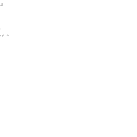
ui
n
 elle