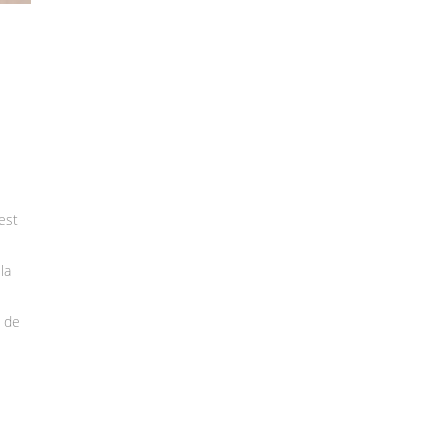
est
la
 de