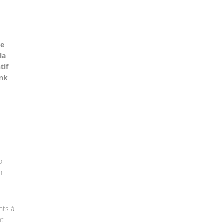
te
la
tif
ink
o-
n
s
nts à
nt