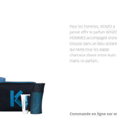
Pour les hommes, KENZO a
pensé offrir le parfum KENZ
HOMMES accompagné d’un
trousse dans un bleu océan
qui ravira tous les papas
chanceux d’avoir entre leurs
mains ce parfum…
Commande en li
gne sur 