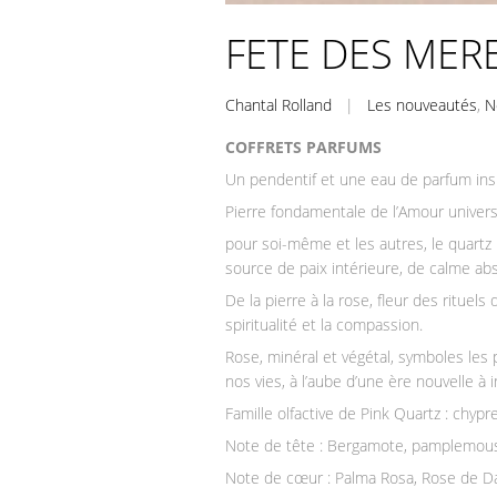
FETE DES MERE
Chantal Rolland
|
Les nouveautés
,
N
COFFRETS PARFUMS
Un pendentif et une eau de parfum insp
Pierre fondamentale de l’Amour universe
pour soi-même et les autres, le quartz r
source de paix intérieure, de calme ab
De la pierre à la rose, fleur des rituels
spiritualité et la compassion.
Rose, minéral et végétal, symboles le
nos vies, à l’aube d’une ère nouvelle à
Famille olfactive de Pink Quartz : chypr
Note de tête : Bergamote, pamplemous
Note de cœur : Palma Rosa, Rose de Da