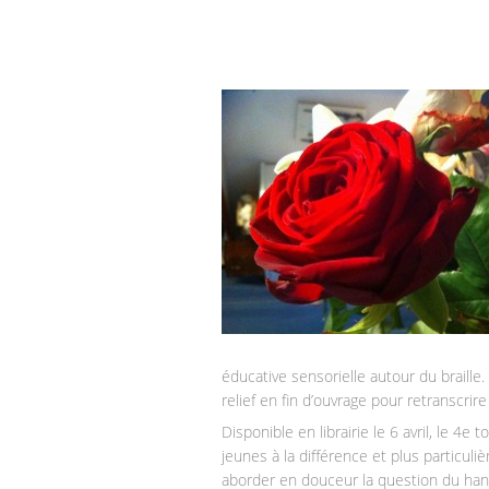
éducative sensorielle autour du braille. 
relief en fin d’ouvrage pour retranscrir
Disponible en librairie le 6 avril, le 4e
jeunes à la différence et plus particul
aborder en douceur la question du hand