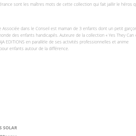
érance sont les maîtres mots de cette collection qui fait jaillir le héros q
e Associée dans le Conseil est maman de 3 enfants dont un petit garço
u monde des enfants handicapés. Auteure de la collection « Yes They Can »
AJA EDITIONS en parallèle de ses activités professionnelles et anime
our enfants autour de la différence.
NS SOLAR