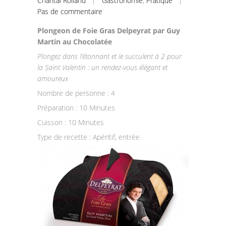
Chantal Rolland
|
Gastronomie
,
Pratique
|
Pas de commentaire
Plongeon de Foie Gras Delpeyrat par Guy
Martin au Chocolatée
Plongez dans l’étonnant et le succulent à 2 pour
la Saint Valentin : un rendez-vous élégant et
amoureux
Nombre de personne : 4
Préparation : 10 Minutes
Cuisson : 10 Minutes
Type de recette : Apéritif, entrée