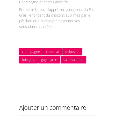
Champagne et servez aussitôt.
Prenez le temps d’apprécier la douceur du Foie
Gras, le fondant du chocolat sublimés par le
pétillant du Champagne. Savoureuses
sensations assurées !
champagne
chocolat
delpeyrat
foie gras
guy martin
saint valentin
Ajouter un commentaire