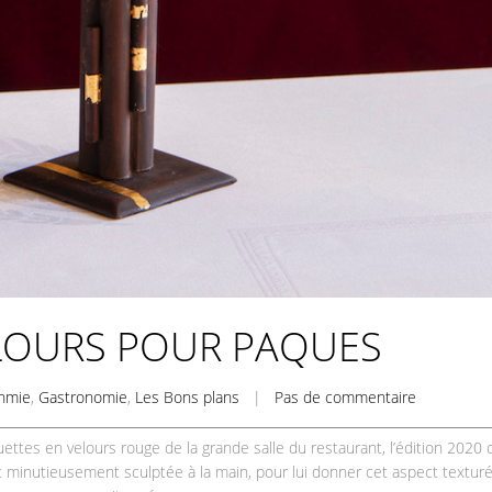
ELOURS POUR PAQUES
nmie
,
Gastronomie
,
Les Bons plans
|
Pas de commentaire
ettes en velours rouge de la grande salle du restaurant, l’édition 2020 
 minutieusement sculptée à la main, pour lui donner cet aspect texturé