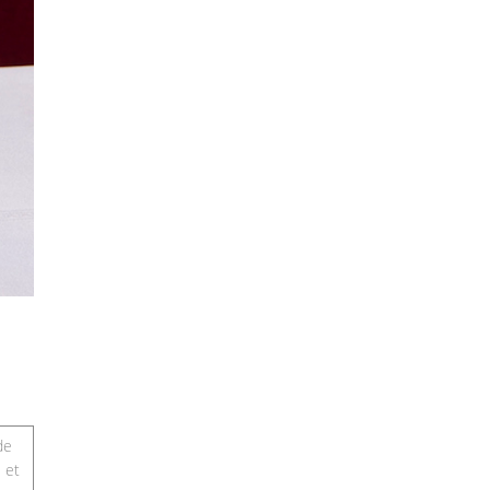
de
 et