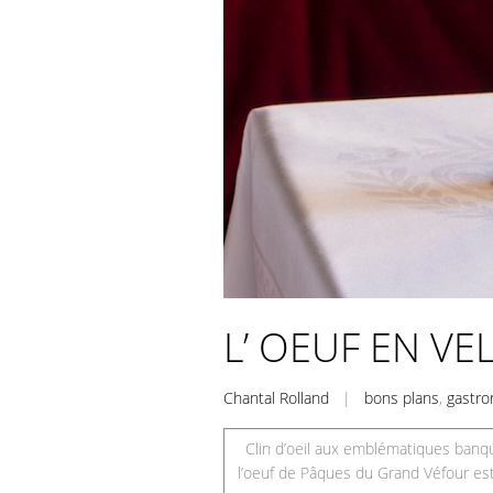
L’ OEUF EN V
Chantal Rolland
|
bons plans
,
gastro
Clin d’oeil aux emblématiques banqu
l’oeuf de Pâques du Grand Véfour est