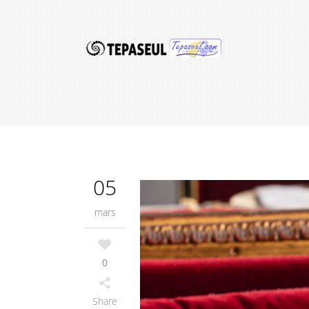
05
mars
0
Share