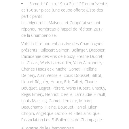
Samedi 10 juin, 19h à 2h : 12€ en prévente,
et 15€ sur place (une coupe offerte)Liste des
participants
Les Vignerons, Maisons et Coopératives ont
répondu nombreux à l’appel de l’édition 2017
de la Champenoise.
Voici la liste non-exhaustive des Champagnes
présents : Billecart Salmon, Bollinger, Drappier,
L’académie des vins de Bouzy, Fresne Ducret,
Le Gallais, Waris Larmandier, Yann Alexandre,
Charles Heidsieck, Michel Gonet, , Hélène
Delhéry, Alain Vesselle, Louis Dousset, Billiot,
Liebart Régnier, Heucq, Eric Taillet, Claude
Bouquet, Legret, Pérard, Waris Hubert, Chapuy,
Régis Emery, Henriot, Deville, Larnaudie-Hirault,
Louis Massing, Gamet, Lemaire, Minard,
Beauchamp, Filaine, Bouquet, Faniel, Julien
Chopin, Angélique Lacroix et Filles ainsi que
l’association Les Fa’Bulleuses de Champagne.
A l’origine de la Champenoise