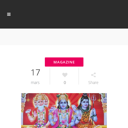
17
mars
0
Share