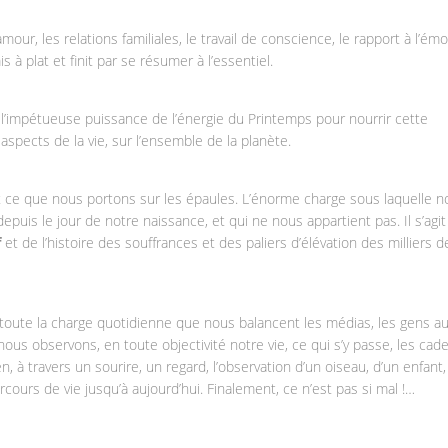
l’amour, les relations familiales, le travail de conscience, le rapport à l’émo
s à plat et finit par se résumer à l’essentiel.
l’impétueuse puissance de l’énergie du Printemps pour nourrir cette
spects de la vie, sur l’ensemble de la planète.
t ce que nous portons sur les épaules. L’énorme charge sous laquelle n
depuis le jour de notre naissance, et qui ne nous appartient pas. Il s’agit
f
et de l’histoire des souffrances et des paliers d’élévation des milliers d
s toute la charge quotidienne que nous balancent les médias, les gens a
ous observons, en toute objectivité notre vie, ce qui s’y passe, les cad
 à travers un sourire, un regard, l’observation d’un oiseau, d’un enfant,
ours de vie jusqu’à aujourd’hui. Finalement, ce n’est pas si mal !…