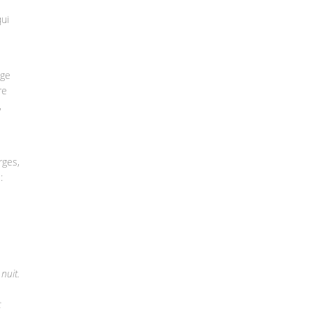
qui
âge
re
,
rges,
:
 nuit.
t