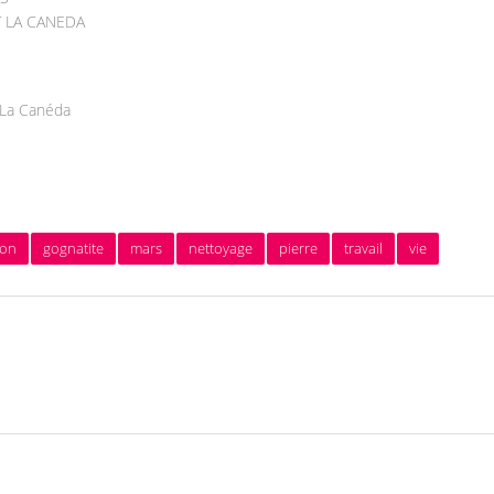
T LA CANEDA
 La Canéda
ion
gognatite
mars
nettoyage
pierre
travail
vie