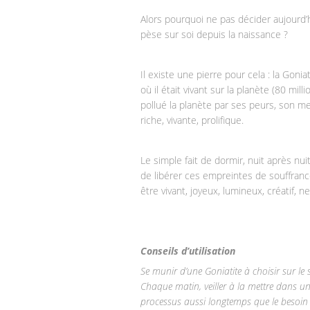
Alors pourquoi ne pas décider aujourd
pèse sur soi depuis la naissance ?
Il existe une pierre pour cela : la Gonia
où il était vivant sur la planète (80 mi
pollué la planète par ses peurs, son me
riche, vivante, prolifique.
Le simple fait de dormir, nuit après nu
de libérer ces empreintes de souffran
être vivant, joyeux, lumineux, créatif,
Conseils d’utilisation
Se munir d’une Goniatite à choisir sur le 
Chaque matin, veiller à la mettre dans un 
processus aussi longtemps que le besoin s’