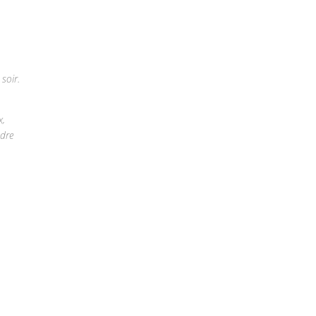
soir.
x,
ndre