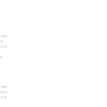
s des
ns
es en
ds
cette
t pour
 à la