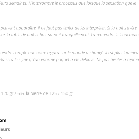
urs semaines. N’interrompre le processus que lorsque la sensation que le
peuvent apparaître. Il ne faut pas tenter de les interpréter. Si la nuit s’avère
sur la table de nuit et finir sa nuit tranquillement. La reprendre le lendemain 
 rendre compte que notre regard sur le monde a changé. Il est plus lumineu
Cela sera le signe qu’un énorme paquet a été déblayé. Ne pas hésiter à repre
 120 gr / 63€ la pierre de 125 / 150 gr
com
leurs
IS