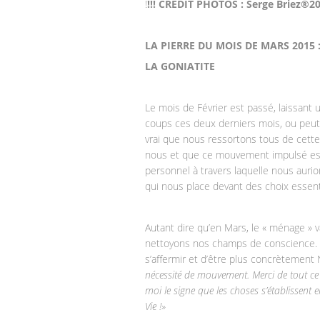
!
!!! CREDIT PHOTOS : Serge Briez®2
LA PIERRE DU MOIS DE MARS 2015 
LA GONIATITE
Le mois de Février est passé, laissant
coups ces deux derniers mois, ou peut-
vrai que nous ressortons tous de cett
nous et que ce mouvement impulsé est i
personnel à travers laquelle nous aurio
qui nous place devant des choix essentie
Autant dire qu’en Mars, le « ménage » 
nettoyons nos champs de conscience. No
s’affermir et d’être plus concrètement
nécessité de mouvement. Merci de tout ce qu
moi le signe que les choses s’établissent 
Vie !»