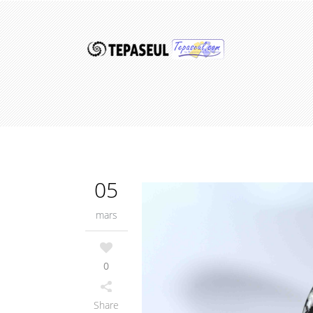
05
mars
0
Share