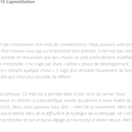
015 Capmédiation
:
 un peu l’impression d’un mois de convalescence. Nous pouvons avoir pri
être n’avons-nous pas eu l’impression d’en prendre. Il n’en est pas moi
e période en ressentant que des choses se sont profondément modifié
rréversible. Il ne s’agit pas d’une « petite » phase de développement
ns « compris quelque chose ». Il s’agit d’un véritable mouvement de fon
ls qu’il n’est plus possible de différer.
va continuer. Ce mot est à prendre dans le bon sens du terme. Nous
us en retirons la substantifique moelle qui permet à notre réalité de
 NOUS. Alors, nous pouvons nous dire :
« Merci de ce mouvement. Merci de 
e je nettoie. Merci de la difficulté et de la fatigue de ce nettoyage, car il es
en profondeur et que ce que je dégage, je n’aurai plus à revenir dessus. Merci