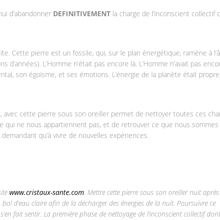
’hui d’abandonner
DEFINITIVEMENT
la charge de l’inconscient collectif 
tite. Cette pierre est un fossile, qui, sur le plan énergétique, ramène à l’
llions d’années). L’Homme n’était pas encore là. L’Homme n’avait pas enco
ntal, son égoïsme, et ses émotions. L’énergie de la planète était propre
it, avec cette pierre sous son oreiller permet de nettoyer toutes ces cha
ce qui ne nous appartiennent pas, et de retrouver ce que nous sommes 
 ne demandant qu’à vivre de nouvelles expériences.
site
www.cristaux-sante.com
. Mettre cette pierre sous son oreiller nuit après
bol d’eau claire afin de la décharger des énergies de la nuit. Poursuivre ce
en fait sentir. La première phase de nettoyage de l’inconscient collectif don