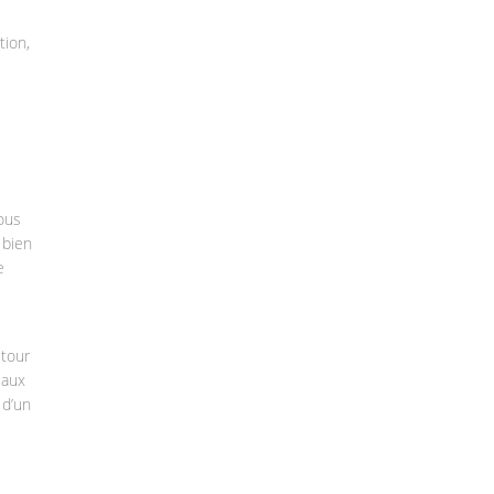
tion,
ous
 bien
e
utour
eaux
 d’un