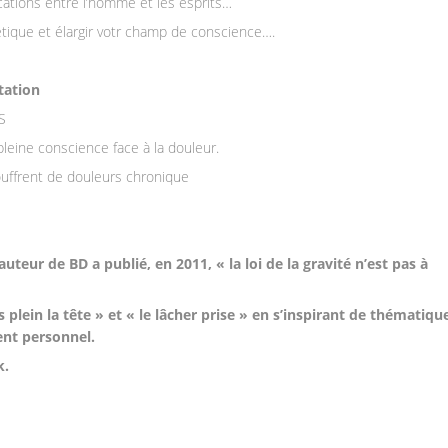
ations entre l’homme et les esprits…
tique et élargir votr champ de conscience….
tation
S
leine conscience face à la douleur.
ouffrent de douleurs chronique
uteur de BD a publié, en 2011, « la loi de la gravité n’est pas à
 plein la tête » et « le lâcher prise » en s’inspirant de thématiqu
nt personnel.
k.