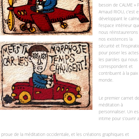
besoin de CALME » 
Arnaud RIOU, c’est e
développant le calme
l’espace intérieur qu
nous réinstaurerons
nos existences la
sécurité et l’inspirat
pour poser les actes
les paroles qui nous
correspondent et
contribuent à la paix
monde.
Le premier carnet d
méditation à
personnaliser. Un e
intime pour s’ouvrir 
proue de la méditation occidentale, et les créations graphiques et