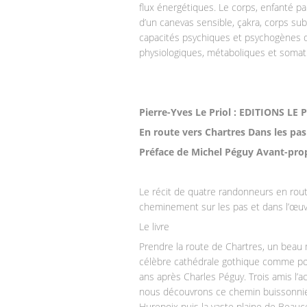
flux énergétiques. Le corps, enfanté par
d’un canevas sensible, çakra, corps subti
capacités psychiques et psychogènes de
physiologiques, métaboliques et somat
Pierre-Yves Le Priol : EDITIONS LE
En route vers Chartres Dans les pa
Préface de Michel Péguy Avant-pro
Le récit de quatre randonneurs en rout
cheminement sur les pas et dans l’œuvr
Le livre
Prendre la route de Chartres, un beau m
célèbre cathédrale gothique comme posé
ans après Charles Péguy. Trois amis l’ac
nous découvrons ce chemin buissonnier,
Hurepoix puis la vaste plaine de Beauce. 