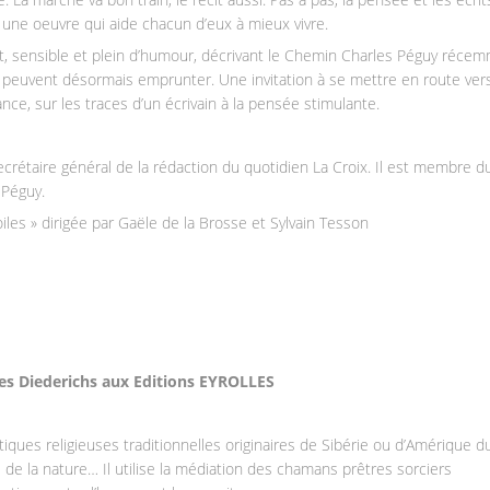
 : une oeuvre qui aide chacun d’eux à mieux vivre.
nt, sensible et plein d’humour, décrivant le Chemin Charles Péguy réce
 peuvent désormais emprunter. Une invitation à se mettre en route ver
nce, sur les traces d’un écrivain à la pensée stimulante.
ecrétaire général de la rédaction du quotidien La Croix. Il est membre d
Péguy.
oiles » dirigée par Gaële de la Brosse et Sylvain Tesson
s Diederichs aux Editions EYROLLES
ques religieuses traditionnelles originaires de Sibérie ou d’Amérique d
 de la nature… Il utilise la médiation des chamans prêtres sorciers