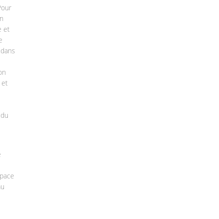
Pour
n
 et
e
 dans
ion
 et
 du
e
space
au