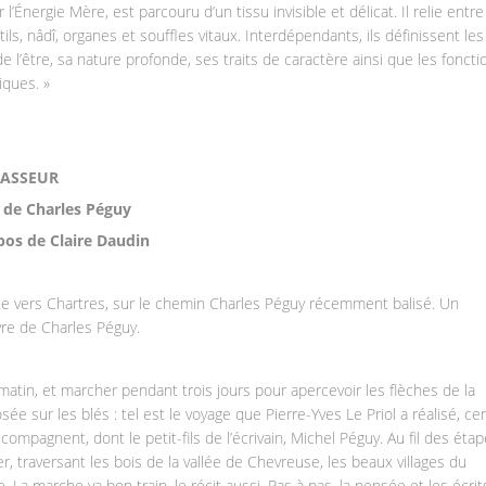
 l’Énergie Mère, est parcouru d’un tissu invisible et délicat. Il relie entre
ls, nâdî, organes et souffles vitaux. Interdépendants, ils définissent les
 l’être, sa nature profonde, ses traits de caractère ainsi que les foncti
iques. »
 PASSEUR
s de Charles Péguy
pos de Claire Daudin
e vers Chartres, sur le chemin Charles Péguy récemment balisé. Un
e de Charles Péguy.
atin, et marcher pendant trois jours pour apercevoir les flèches de la
e sur les blés : tel est le voyage que Pierre-Yves Le Priol a réalisé, ce
compagnent, dont le petit-fils de l’écrivain, Michel Péguy. Au fil des étap
 traversant les bois de la vallée de Chevreuse, les beaux villages du
La marche va bon train, le récit aussi. Pas à pas, la pensée et les écrit