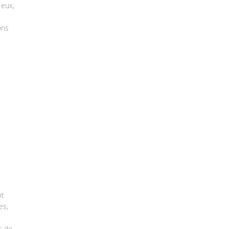
 eux,
ons
nt
es,
s de