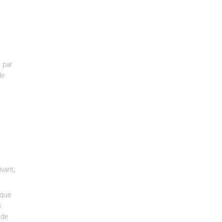
 par
de
ivant,
ique
x
 de