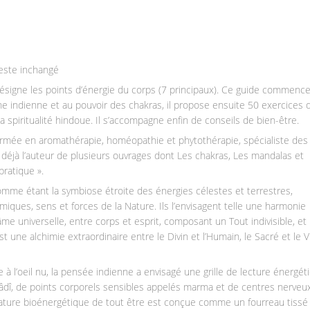
reste inchangé
désigne les points d’énergie du corps (7 principaux). Ce guide commence
ne indienne et au pouvoir des chakras, il propose ensuite 50 exercices 
̀ la spiritualité hindoue. Il s’accompagne enfin de conseils de bien-être.
rmée en aromathérapie, homéopathie et phytothérapie, spécialiste des
t déjà l’auteur de plusieurs ouvrages dont Les chakras, Les mandalas et
pratique ».
omme étant la symbiose étroite des énergies célestes et terrestres,
iques, sens et forces de la Nature. Ils l’envisagent telle une harmonie
âme universelle, entre corps et esprit, composant un Tout indivisible, et
st une alchimie extraordinaire entre le Divin et l’Humain, le Sacré et le V
à l’oeil nu, la pensée indienne a envisagé une grille de lecture énergét
̂dî, de points corporels sensibles appelés marma et de centres nerveu
sature bioénergétique de tout être est conçue comme un fourreau tissé