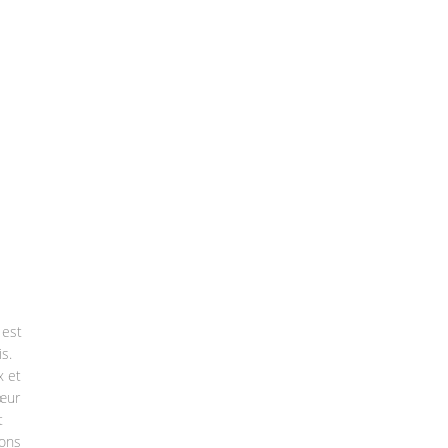
 est
s.
x et
œur
t
ons