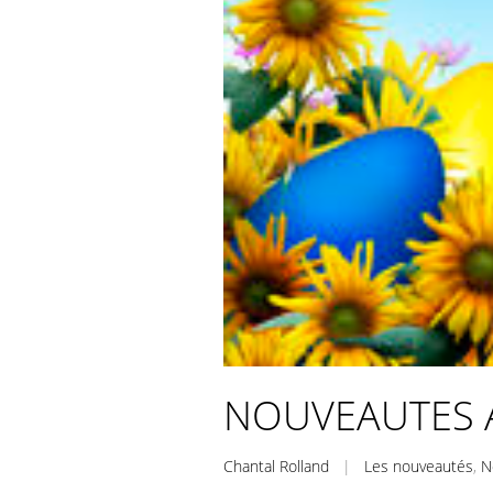
NOUVEAUTES A
Chantal Rolland
|
Les nouveautés
,
N