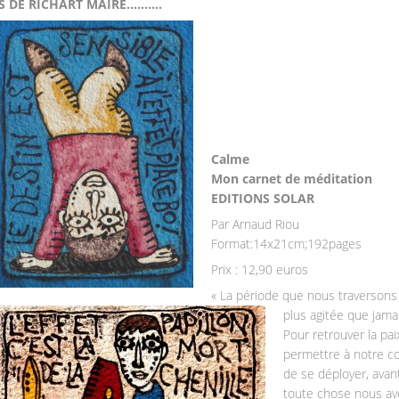
S DE RICHART MAIRE……….
Calme
Mon carnet de méditation
EDITIONS SOLAR
Par Arnaud Riou
Format:14x21cm;192pages
Prix : 12,90 euros
« La période que nous traversons
plus agitée que jamai
Pour retrouver la pai
permettre à notre c
de se déployer, avan
toute chose nous av