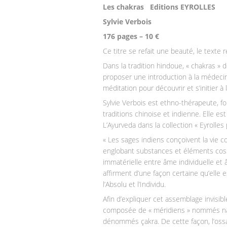
Les chakras Editions EYROLLES
Sylvie Verbois
176 pages – 10 €
Ce titre se refait une beauté, le texte 
Dans la tradition hindoue, « chakras » 
proposer une introduction à la médeci
méditation pour découvrir et s’initier a
Sylvie Verbois est ethno-thérapeute, fo
traditions chinoise et indienne. Elle es
L’Ayurveda dans la collection « Eyrolles 
« Les sages indiens conçoivent la vie c
englobant substances et éléments cosm
immatérielle entre âme individuelle et 
affirment d’une façon certaine qu’elle e
l’Absolu et l’Individu.
Afin d’expliquer cet assemblage invisible 
composée de « méridiens » nommés na
dénommés çakra. De cette façon, l’os