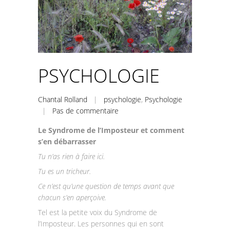
PSYCHOLOGIE
Chantal Rolland
|
psychologie
,
Psychologie
|
Pas de commentaire
Le Syndrome de l’Imposteur et comment
s’en débarrasser
Tu n’as rien à faire ici.
Tu es un tricheur.
Ce n’est qu’une question de temps avant que
chacun s’en aperçoive.
Tel est la petite voix du Syndrome de
l’Imposteur. Les personnes qui en sont