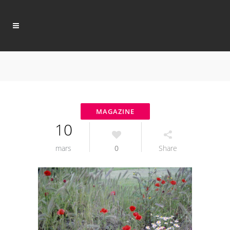
10
mars
0
Share