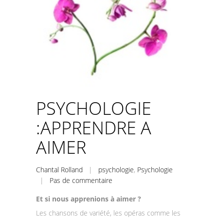
PSYCHOLOGIE
:APPRENDRE A
AIMER
Chantal Rolland
|
psychologie
,
Psychologie
|
Pas de commentaire
Et si nous apprenions à aimer ?
Les chansons de variété, les opéras comme les