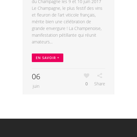
du Champagne les 9 et 10 juin 2017
Le Champagne, le plus festif des vins
et fleuron de l’art viticole français,
mérite bien une célébration de
grande envergure ! La Champenoise,
manifestation pétillante qui réunit
amateurs...
EN SAVOIR +
06
0
Share
juin