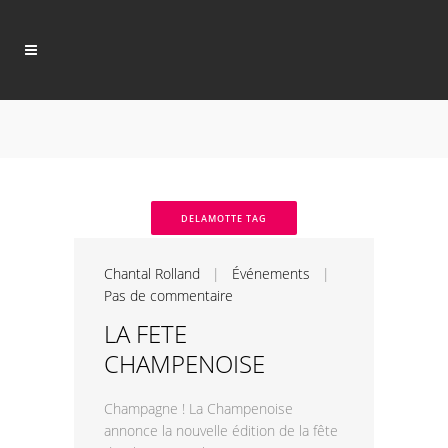
DELAMOTTE TAG
Chantal Rolland
|
Événements
|
Pas de commentaire
LA FETE
CHAMPENOISE
Champagne ! La Champenoise
annonce la nouvelle édition de la fête