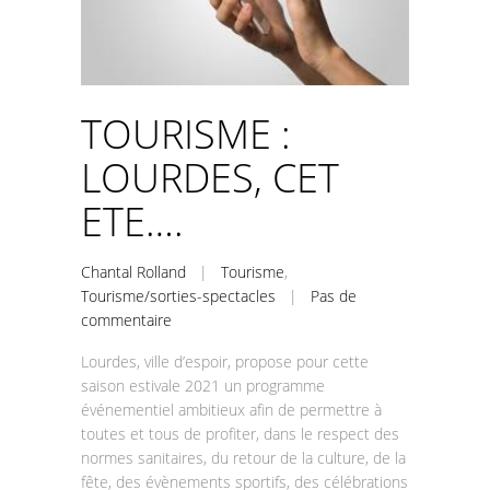
TOURISME :
LOURDES, CET
ETE….
Chantal Rolland
|
Tourisme
,
Tourisme/sorties-spectacles
|
Pas de
commentaire
Lourdes, ville d’espoir, propose pour cette
saison estivale 2021 un programme
événementiel ambitieux afin de permettre à
toutes et tous de profiter, dans le respect des
normes sanitaires, du retour de la culture, de la
fête, des évènements sportifs, des célébrations