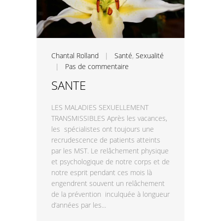
Chantal Rolland
|
Santé
,
Sexualité
|
Pas de commentaire
SANTE
LES MALADIES SEXUELLEMENT
TRANSMISSIBLES Après les vacances,
les spécialistes ont toujours une
recrudescence de patients atteints
par les MST. Le relâchement physique
et psychologique de notre corps et de
notre esprit pendant ces mois là
engendrent souvent un relâchement
de la prévention inculquée à longueur
d’années par les...