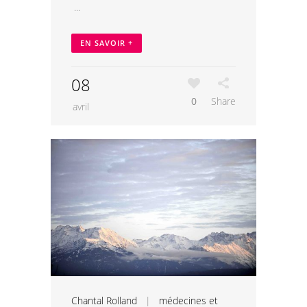
...
EN SAVOIR +
08
0
Share
avril
Chantal Rolland
|
médecines et