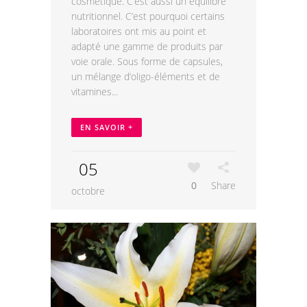
cosmétique. C’est aussi un équilibre
nutritionnel. C’est pourquoi certains
laboratoires ont mis au point et
adapté une gamme de produits par
voie orale. Sous forme de capsules,
un mélange d’oligo-éléments et de
vitamines...
EN SAVOIR +
05
0
Share
octobre