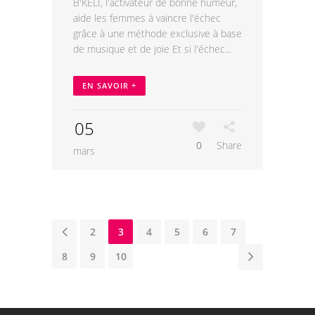
B'KELI, l'activateur de bonne humeur,
aide les femmes à vaincre l'échec
grâce à une méthode exclusive à base
de musique et de joie Et si l'échec...
EN SAVOIR +
05
0
Share
mars
1
2
3
4
5
6
7
8
9
10