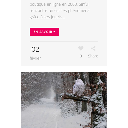
boutique en ligne en 2008, Sinful
rencontre un succès phénoménal
grâce à ses jouets...
EN SAVOIR +
02
0
Share
février