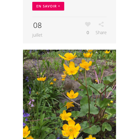
EN SAVOIR +
08
0
Share
juillet