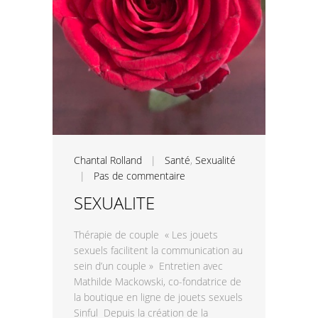
Chantal Rolland
|
Santé
,
Sexualité
|
Pas de commentaire
SEXUALITE
Thérapie de couple « Les jouets
sexuels facilitent la communication au
sein d’un couple » Entretien avec
Mathilde Mackowski, co-fondatrice de
la boutique en ligne de jouets sexuels
Sinful Depuis la création de la