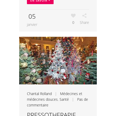
EN SAVOIR +
05
0
Share
janvier
Chantal Rolland
|
Médecines et
médecines douces
,
Santé
|
Pas de
commentaire
PRESSOTHERAPIE