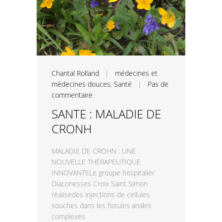
Chantal Rolland
|
médecines et
médecines douces
,
Santé
|
Pas de
commentaire
SANTE : MALADIE DE
CRONH
MALADIE DE CROHN : UNE
NOUVELLE THÉRAPEUTIQUE
INNOVANTELe groupe hospitalier
Diaconesses Croix Saint Simon
réalisedes injections de cellules
souches dans les fistules anales
complexes