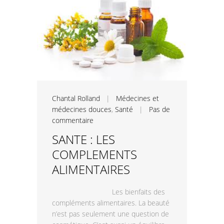
Chantal Rolland
|
Médecines et
médecines douces
,
Santé
|
Pas de
commentaire
SANTE : LES
COMPLEMENTS
ALIMENTAIRES
Les bienfaits des
compléments alimentaires. La beauté
n’est pas seulement une question de